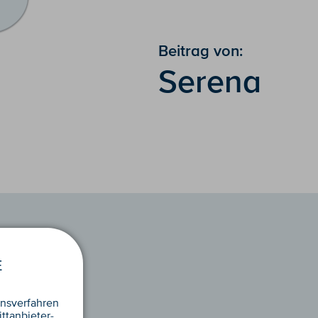
Beitrag von:
Serena
E
nsverfahren
ttanbieter-