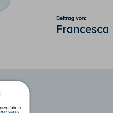
Beitrag von:
Francesca
E
nsverfahren
ttanbieter-