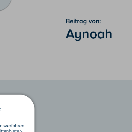
Beitrag von:
Aynoah
E
nsverfahren
ttanbieter-