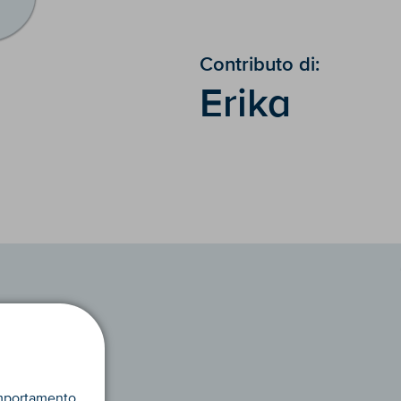
Contributo di:
Erika
omportamento